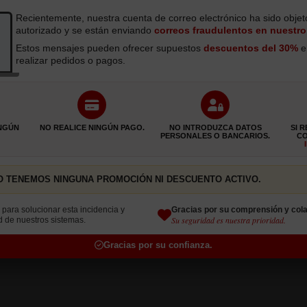
Recientemente, nuestra cuenta de correo electrónico ha sido obje
autorizado y se están enviando
correos fraudulentos en nuestr
Estos mensajes pueden ofrecer supuestos
descuentos del 30%
e 
realizar pedidos o pagos.
INGÚN
NO REALICE NINGÚN PAGO.
NO INTRODUZCA DATOS
SI 
CORIAL
PERSONALES O BANCARIOS.
C
 NO TENEMOS NINGUNA PROMOCIÓN NI DESCUENTO ACTIVO.
Gracias por su comprensión y cola
para solucionar esta incidencia y
Su seguridad es nuestra prioridad.
d de nuestros sistemas.
Gracias por su confianza.