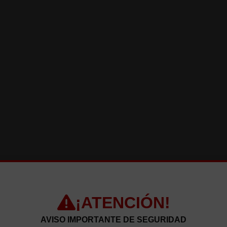
LUNES A DOMINGO
(12:00 - 16:30)
(19:30 - 24:00)
el escorial se cerrar todos los martes menos festivos ni la víspera de
galapagar y guadarrama sigue abierta todos los días
es podría a comer en galapagar o guadarrama o hacer pedido a domi
¡ATENCIÓN!
AVISO IMPORTANTE DE SEGURIDAD