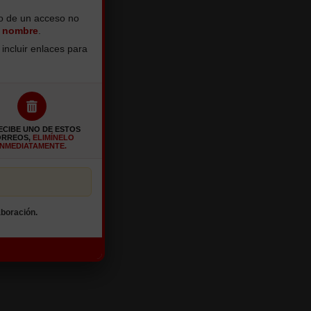
to de un acceso no
o nombre
.
incluir enlaces para
RECIBE UNO DE ESTOS
ORREOS,
ELIMÍNELO
INMEDIATAMENTE.
boración.